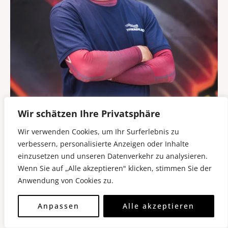
Wir schätzen Ihre Privatsphäre
Wir verwenden Cookies, um Ihr Surferlebnis zu
verbessern, personalisierte Anzeigen oder Inhalte
einzusetzen und unseren Datenverkehr zu analysieren.
Wenn Sie auf „Alle akzeptieren" klicken, stimmen Sie der
Anwendung von Cookies zu.
Matthias Di Battista
Anpassen
Alle akzeptieren
...ist unser Fahrlehrer für die Klassen A und B aus
Straden. Spezialist für deine Motorradausbildung.