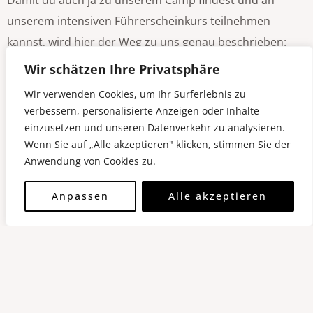
unserem intensiven Führerscheinkurs teilnehmen
kannst, wird hier der Weg zu uns genau beschrieben:
Wir schätzen Ihre Privatsphäre
Kommst du mit dem Auto?
So findest Du uns!
Wir verwenden Cookies, um Ihr Surferlebnis zu
Kommst du mit dem Zug?
Dann geht es hier zu ÖBB-
verbessern, personalisierte Anzeigen oder Inhalte
Website!
einzusetzen und unseren Datenverkehr zu analysieren.
Wenn Sie auf „Alle akzeptieren" klicken, stimmen Sie der
Anwendung von Cookies zu.
Intensiv und gleichzeitig lustig – das ist
Anpassen
Alle akzeptieren
unser Führerscheinkurs in der
Südoststeiermark!
Bereits in 17 oder 19 Tagen kehrst du mit deiner
Lenkberechtigung wieder nach Hause. In dieser Zeit hast