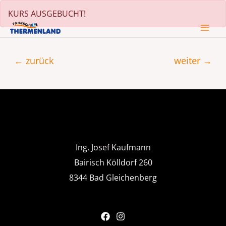
Zum
KURS AUSGEBUCHT!
Inhalt
MA
springen
Beitragsnavigation
ME
←
zurück
weiter
→
Ing. Josef Kaufmann
Bairisch Kölldorf 260
8344 Bad Gleichenberg