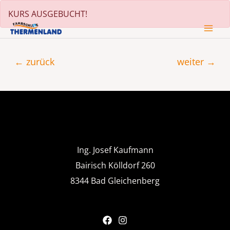
Zum
KURS AUSGEBUCHT!
Inhalt
MA
springen
Beitragsnavigation
ME
←
zurück
weiter
→
Ing. Josef Kaufmann
Bairisch Kölldorf 260
8344 Bad Gleichenberg