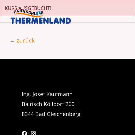
Zum
KURS AUSGEBUCHT!
Inhalt
F
springen
Beitragsnavigation
←
zurück
Ing. Josef Kaufmann
Bairisch Kölldorf 260
8344 Bad Gleichenberg