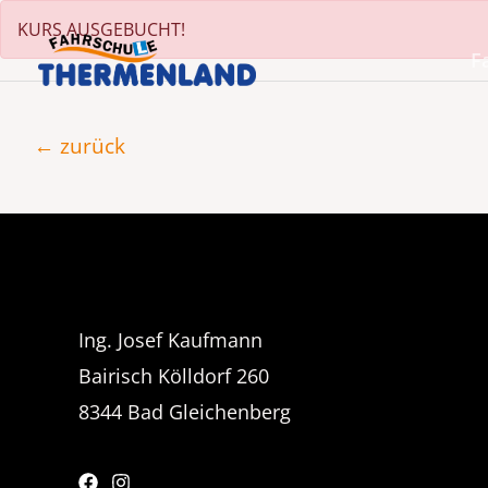
Zum
KURS AUSGEBUCHT!
Inhalt
F
springen
Beitragsnavigation
←
zurück
Ing. Josef Kaufmann
Bairisch Kölldorf 260
8344 Bad Gleichenberg