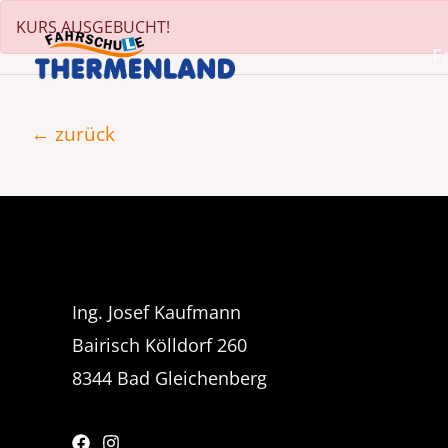
Zum
KURS AUSGEBUCHT!
Inhalt
F
springen
Beitragsnavigation
←
zurück
Ing. Josef Kaufmann
Bairisch Kölldorf 260
8344 Bad Gleichenberg