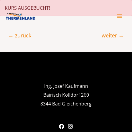
Zum
KURS AUSGEBUCHT!
Inhalt
MA
springen
Beitragsnavigation
ME
←
zurück
weiter
→
Ing. Josef Kaufmann
Bairisch Kölldorf 260
8344 Bad Gleichenberg