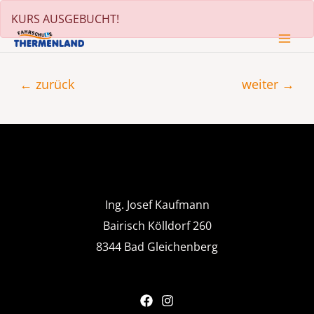
Zum
KURS AUSGEBUCHT!
Inhalt
MA
springen
Beitragsnavigation
ME
←
zurück
weiter
→
Ing. Josef Kaufmann
Bairisch Kölldorf 260
8344 Bad Gleichenberg