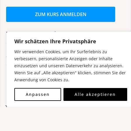
ZUM KURS ANMELDEN
Datum und Uhrzeit
Wir schätzen Ihre Privatsphäre
29.10.2026 - 29.10.2026 |08:00-12:00
Wir verwenden Cookies, um Ihr Surferlebnis zu
Anmeldeschluss
verbessern, personalisierte Anzeigen oder Inhalte
28.10.2026
einzusetzen und unseren Datenverkehr zu analysieren.
Wenn Sie auf „Alle akzeptieren" klicken, stimmen Sie der
Ort
Anwendung von Cookies zu.
Fahrschule Thermenland
Anpassen
Alle akzeptieren
Kurs
Traktor (F)
Beitragsnavigation
←
zurück
weiter
→